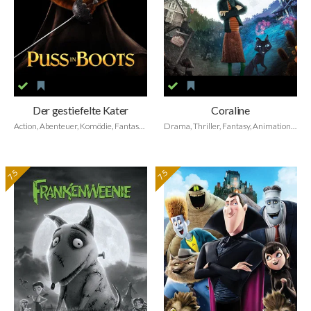
Der gestiefelte Kater
Coraline
Action, Abenteuer, Komödie, Fantasy, Animation, Family
Drama, Thriller, Fantasy, Animation, Family
7.5
7.5