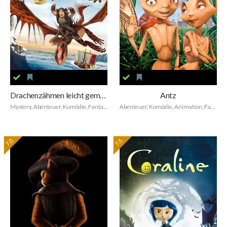
Drachenzähmen leicht gemacht: Die Geschichte vom Knochenräuber-Drachen
Antz
Mystery, Abenteuer, Komödie, Fantasy, Biografie, Kurzfilm, Animation, Family
Abenteuer, Komödie, Animation, Family
7.0
7.5