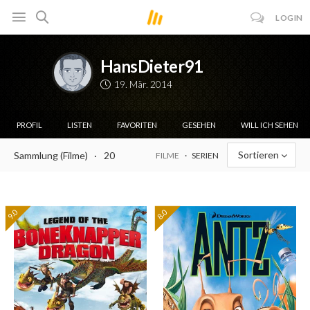
LOGIN
HansDieter91
19. Mär. 2014
PROFIL
LISTEN
FAVORITEN
GESEHEN
WILL ICH SEHEN
Sortieren
Sammlung (Filme)
20
FILME
SERIEN
9.0
8.0