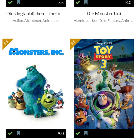
7.5
8.0
Die Unglaublichen - The Incredibles
Die Monster Uni
Action, Abenteuer, Animation
Abenteuer, Komödie, Fantasy, Animation, Family
8.5
8.5
9.0