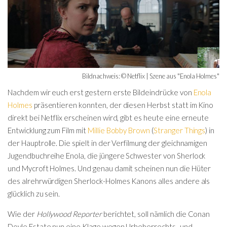
Bildnachweis: © Netflix | Szene aus "Enola Holmes"
Nachdem wir euch erst gestern erste Bildeindrücke von
Enola
Holmes
präsentieren konnten, der diesen Herbst statt im Kino
direkt bei Netflix erscheinen wird, gibt es heute eine erneute
Entwicklung zum Film mit
Millie Bobby Brown
(
Stranger Things
) in
der Hauptrolle. Die spielt in der Verfilmung der gleichnamigen
Jugendbuchreihe Enola, die jüngere Schwester von Sherlock
und Mycroft Holmes. Und genau damit scheinen nun die Hüter
des alrehrwürdigen Sherlock-Holmes Kanons alles andere als
glücklich zu sein.
Wie der
Hollywood Reporter
berichtet, soll nämlich die Conan
Doyle Estate nun eine Klage wegen Urheberrechts- und