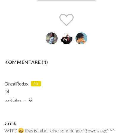
KOMMENTARE
(
4
)
OnealRedux
5.5
lol
vor 6 Jahren
Jumik
WTF?
Das ist aber eine sehr dünne "Beweislage" ^^