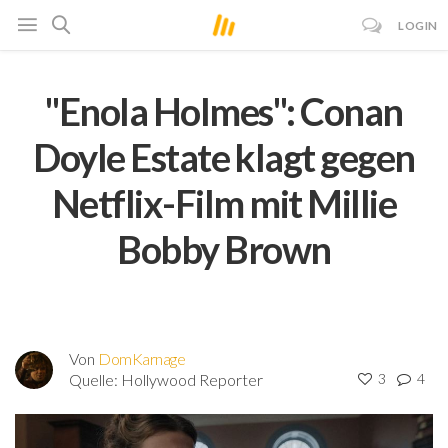
LOGIN
"Enola Holmes": Conan
Doyle Estate klagt gegen
Netflix-Film mit Millie
Bobby Brown
Von
DomKarnage
Quelle:
Hollywood Reporter
3
4