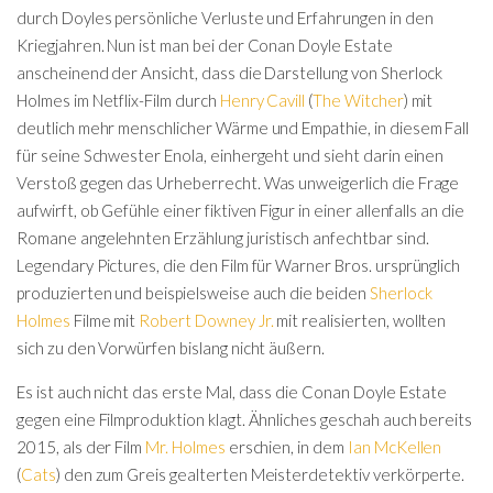
durch Doyles persönliche Verluste und Erfahrungen in den
Kriegjahren. Nun ist man bei der Conan Doyle Estate
anscheinend der Ansicht, dass die Darstellung von Sherlock
Holmes im Netflix-Film durch
Henry Cavill
(
The Witcher
) mit
deutlich mehr menschlicher Wärme und Empathie, in diesem Fall
für seine Schwester Enola, einhergeht und sieht darin einen
Verstoß gegen das Urheberrecht. Was unweigerlich die Frage
aufwirft, ob Gefühle einer fiktiven Figur in einer allenfalls an die
Romane angelehnten Erzählung juristisch anfechtbar sind.
Legendary Pictures, die den Film für Warner Bros. ursprünglich
produzierten und beispielsweise auch die beiden
Sherlock
Holmes
Filme mit
Robert Downey Jr.
mit realisierten, wollten
sich zu den Vorwürfen bislang nicht äußern.
Es ist auch nicht das erste Mal, dass die Conan Doyle Estate
gegen eine Filmproduktion klagt. Ähnliches geschah auch bereits
2015, als der Film
Mr. Holmes
erschien, in dem
Ian McKellen
(
Cats
) den zum Greis gealterten Meisterdetektiv verkörperte.