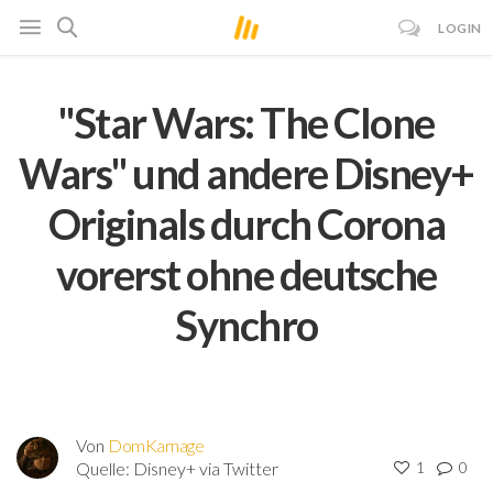
LOGIN
"Star Wars: The Clone
Wars" und andere Disney+
Originals durch Corona
vorerst ohne deutsche
Synchro
Von
DomKarnage
Quelle:
Disney+ via Twitter
1
0