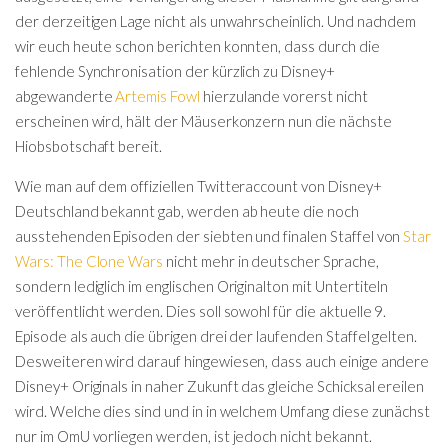
der derzeitigen Lage nicht als unwahrscheinlich. Und nachdem
wir euch heute schon berichten konnten, dass durch die
fehlende Synchronisation der kürzlich zu Disney+
abgewanderte
Artemis Fowl
hierzulande vorerst nicht
erscheinen wird, hält der Mäuserkonzern nun die nächste
Hiobsbotschaft bereit.
Wie man auf dem offiziellen Twitteraccount von Disney+
Deutschland bekannt gab, werden ab heute die noch
ausstehenden Episoden der siebten und finalen Staffel von
Star
Wars: The Clone Wars
nicht mehr in deutscher Sprache,
sondern lediglich im englischen Originalton mit Untertiteln
veröffentlicht werden. Dies soll sowohl für die aktuelle 9.
Episode als auch die übrigen drei der laufenden Staffel gelten.
Desweiteren wird darauf hingewiesen, dass auch einige andere
Disney+ Originals in naher Zukunft das gleiche Schicksal ereilen
wird. Welche dies sind und in in welchem Umfang diese zunächst
nur im OmU vorliegen werden, ist jedoch nicht bekannt.