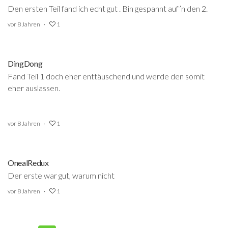
Den ersten Teil fand ich echt gut . Bin gespannt auf’n den 2.
vor 8 Jahren
1
DingDong
Fand Teil 1 doch eher enttäuschend und werde den somit
eher auslassen.
vor 8 Jahren
1
OnealRedux
Der erste war gut, warum nicht
vor 8 Jahren
1