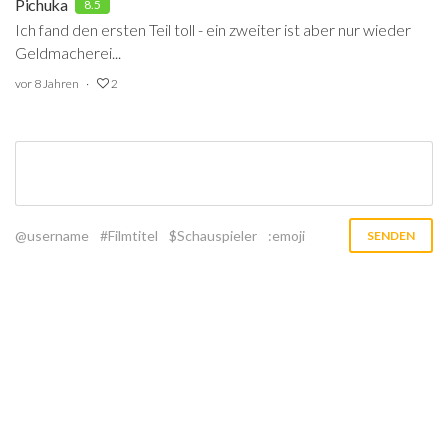
Pichuka
8.5
Ich fand den ersten Teil toll - ein zweiter ist aber nur wieder
Geldmacherei...
vor 8 Jahren
2
@username
#Filmtitel
$Schauspieler
:emoji