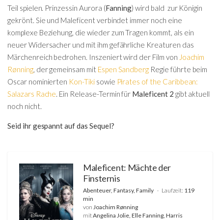
Teil spielen. Prinzessin Aurora (
Fanning
) wird bald zur Königin
gekrönt. Sie und Maleficent verbindet immer noch eine
komplexe Beziehung, die wieder zum Tragen kommt, als ein
neuer Widersacher und mit ihm gefährliche Kreaturen das
Märchenreich bedrohen. Inszeniert wird der Film von
Joachim
Rønning
, der gemeinsam mit
Espen Sandberg
Regie führte beim
Oscar nominierten
Kon-Tiki
sowie
Pirates of the Caribbean:
Salazars Rache
. Ein Release-Termin für
Maleficent 2
gibt aktuell
noch nicht.
Seid ihr gespannt auf das Sequel?
Maleficent: Mächte der
Finsternis
Abenteuer, Fantasy, Family
Laufzeit:
119
min
von
Joachim Rønning
mit
Angelina Jolie, Elle Fanning, Harris