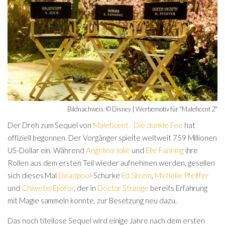
Bildnachweis: © Disney | Werbemotiv für "Maleficent 2"
Der Dreh zum Sequel von
Maleficent - Die dunkle Fee
hat
offiziell begonnen. Der Vorgänger spielte weltweit 759 Millionen
US-Dollar ein. Während
Angelina Jolie
und
Elle Fanning
ihre
Rollen aus dem ersten Teil wieder aufnehmen werden, gesellen
sich dieses Mal
Deadpool
-Schurke
Ed Skrein
,
Michelle Pfeiffer
und
Chiwetel Ejiofor
, der in
Doctor Strange
bereits Erfahrung
mit Magie sammeln konnte, zur Besetzung neu dazu.
Das noch titellose Sequel wird einige Jahre nach dem ersten