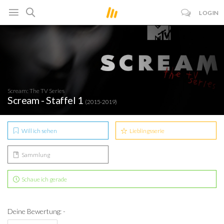
LOGIN
Scream: The TV Series
Scream - Staffel 1
(2015-2019)
Will ich sehen
Lieblingsserie
Sammlung
Schaue ich gerade
Deine Bewertung: -