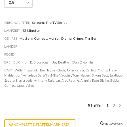
0.5
ORIGINAL TITEL
Scream: The TV Series
LAUFZEIT
45 Minuten
GENRES
Mystery, Comedy, Horror, Drama, Crime, Thriller
LÄNDER
REGIE
DREHBUCH
Jill E. Blotevogel
Jay Beattie
Dan Dworkin
CAST
Willa Fitzgerald
,
Bex Taylor-Klaus
,
John Karna
,
Carlson Young
,
Tracy
Middendorf
,
Amadeus Serafini
,
Mike Vaughn
,
Tom Maden
,
Bryan Batt
,
Santiago
Segura
,
Kiana Ledé
,
Anthony Ruivivar
,
Alec Rayme
,
Amelia Rose Blaire
,
Bobby
Campo
,
Jason Wiles
Staffel
1
2
3
0
/10 Gesehen
KOMPLETTE STAFFEL MARKIEREN