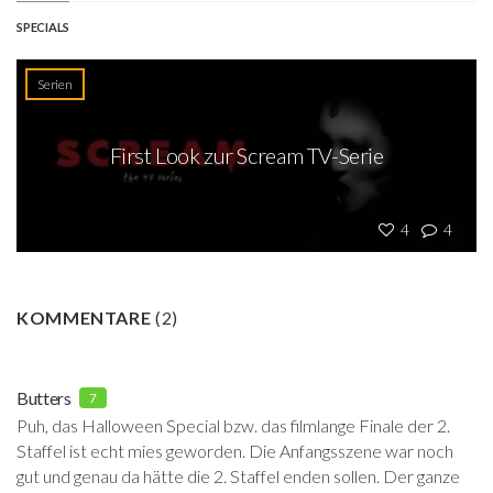
SPECIALS
Serien
First Look zur Scream TV-Serie
4
4
KOMMENTARE
(
2
)
Butters
7
Puh, das Halloween Special bzw. das filmlange Finale der 2.
Staffel ist echt mies geworden. Die Anfangsszene war noch
gut und genau da hätte die 2. Staffel enden sollen. Der ganze