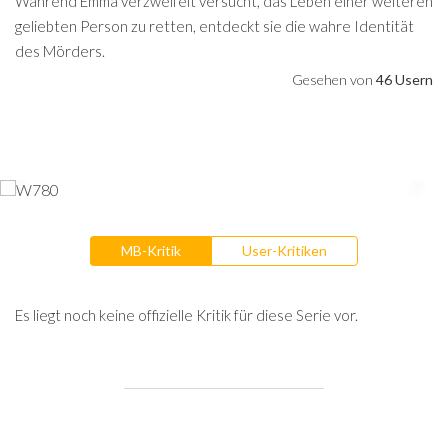
Während Emma verzweifelt versucht, das Leben einer weiteren
geliebten Person zu retten, entdeckt sie die wahre Identität
des Mörders.
Gesehen von
46 Usern
MB-Kritik
User-Kritiken
Es liegt noch keine offizielle Kritik für diese Serie vor.