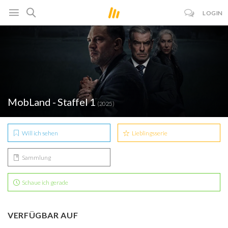
LOGIN
MobLand - Staffel 1
(2025)
Will ich sehen
Lieblingsserie
Sammlung
Schaue ich gerade
VERFÜGBAR AUF