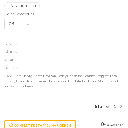
Deine Bewertung: -
0.5
GENRES
LÄNDER
REGIE
DREHBUCH
CAST
Tom Hardy
,
Pierce Brosnan
,
Paddy Considine
,
Joanne Froggatt
,
Lara
Pulver
,
Anson Boon
,
Jasmine Jobson
,
Mandeep Dhillon
,
Helen Mirren
,
Janet
McTeer
,
Toby Jones
Staffel
1
2
0
/10 Gesehen
KOMPLETTE STAFFEL MARKIEREN