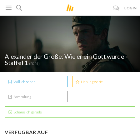
LOGIN
Alexander der Große: Wie er ein Gott wurde -
Staffel 1
(2024)
Will ich sehen
Lieblingsserie
Sammlung
Schaue ich gerade
VERFÜGBAR AUF