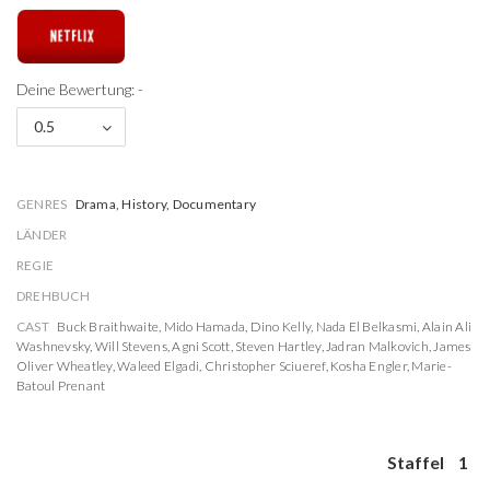
Deine Bewertung: -
0.5
GENRES
Drama, History, Documentary
LÄNDER
REGIE
DREHBUCH
CAST
Buck Braithwaite
,
Mido Hamada
,
Dino Kelly
,
Nada El Belkasmi
,
Alain Ali
Washnevsky
,
Will Stevens
,
Agni Scott
,
Steven Hartley
,
Jadran Malkovich
,
James
Oliver Wheatley
,
Waleed Elgadi
,
Christopher Sciueref
,
Kosha Engler
,
Marie-
Batoul Prenant
Staffel
1