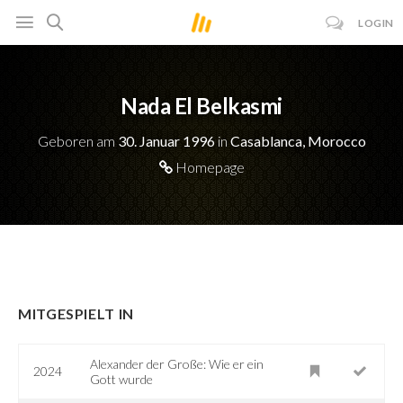
LOGIN
Nada El Belkasmi
Geboren am
30. Januar 1996
in
Casablanca, Morocco
Homepage
MITGESPIELT IN
Alexander der Große: Wie er ein
2024
Gott wurde