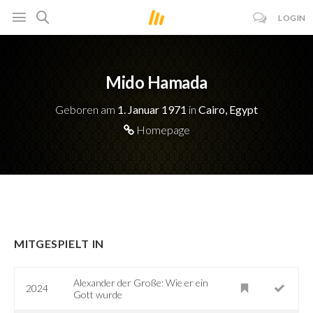
LOGIN
Mido Hamada
Geboren am
1. Januar 1971
in
Cairo, Egypt
Homepage
MITGESPIELT IN
Alexander der Große: Wie er ein
2024
Gott wurde