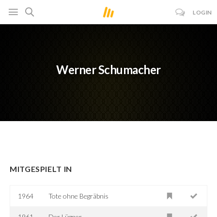
LOGIN
Werner Schumacher
MITGESPIELT IN
1964
Tote ohne Begräbnis
1961
Der Lügner