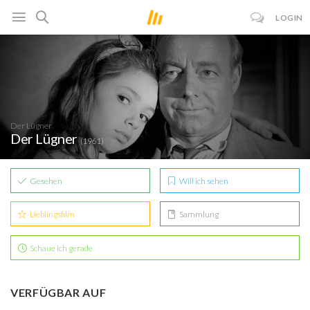
LOGIN
Der Lügner
Der Lügner
(1961)
Gesehen
Will ich sehen
Lieblingsfilm
Sammlung
Schaue ich gerade
VERFÜGBAR AUF