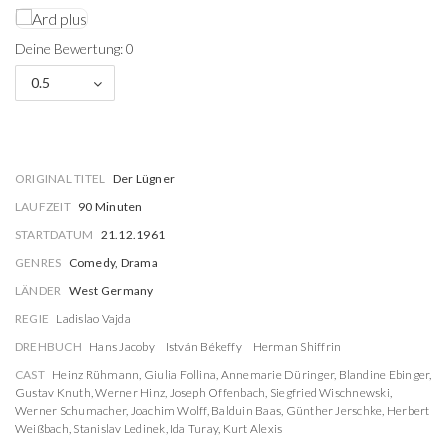
Deine Bewertung: 0
0.5
ORIGINAL TITEL
Der Lügner
LAUFZEIT
90 Minuten
STARTDATUM
21.12.1961
GENRES
Comedy, Drama
LÄNDER
West Germany
REGIE
Ladislao Vajda
DREHBUCH
Hans Jacoby
István Békeffy
Herman Shiffrin
CAST
Heinz Rühmann
,
Giulia Follina
,
Annemarie Düringer
,
Blandine Ebinger
,
Gustav Knuth
,
Werner Hinz
,
Joseph Offenbach
,
Siegfried Wischnewski
,
Werner Schumacher
,
Joachim Wolff
,
Balduin Baas
,
Günther Jerschke
,
Herbert
Weißbach
,
Stanislav Ledinek
,
Ida Turay
,
Kurt Alexis