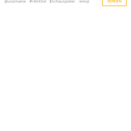
@username
#Filmtitel
$Schauspieler
:emoji