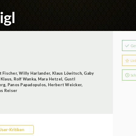
igl
Ge
Lie
 Fischer
,
Willy Harlander
,
Klaus Löwitsch
,
Gaby
Sch
 Klaus
,
Rolf Wanka
,
Mara Hetzel
,
Gustl
erg
,
Panos Papadopulos
,
Herbert Weicker
,
s Reiser
User-Kritiken