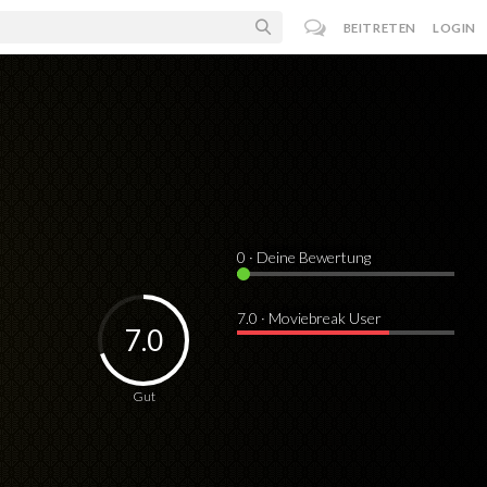
BEITRETEN
LOGIN
0
· Deine Bewertung
7.0 · Moviebreak User
7.0
Gut