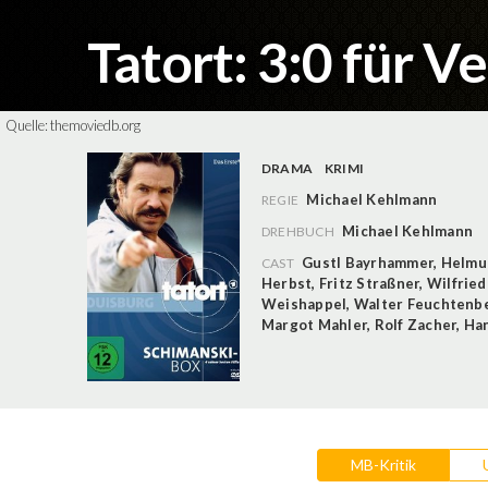
Tatort: 3:0 für Ve
Quelle:
themoviedb.org
DRAMA
KRIMI
Michael Kehlmann
REGIE
Michael Kehlmann
DREHBUCH
Gustl Bayrhammer
,
Helmut
CAST
Herbst
,
Fritz Straßner
,
Wilfried
Weishappel
,
Walter Feuchtenb
Margot Mahler
,
Rolf Zacher
,
Han
MB-Kritik