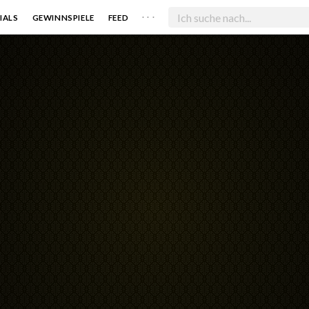
. . .
IALS
GEWINNSPIELE
FEED