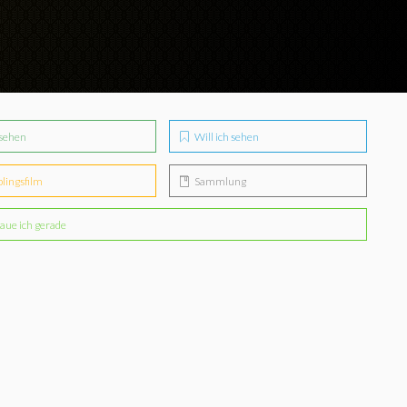
sehen
Will ich sehen
blingsfilm
Sammlung
aue ich gerade