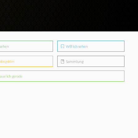
sehen
Will ich sehen
blingsfilm
Sammlung
aue ich gerade