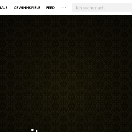
. . .
IALS
GEWINNSPIELE
FEED