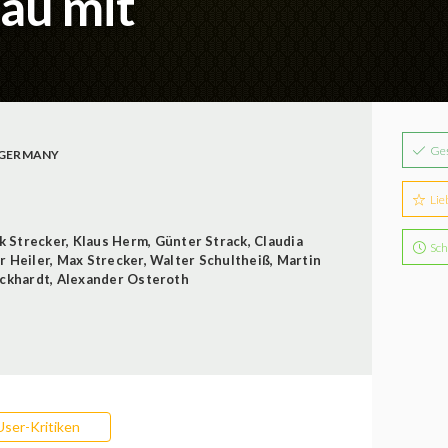
au mit
Ge
 GERMANY
Lie
k Strecker
,
Klaus Herm
,
Günter Strack
,
Claudia
Sch
r Heiler
,
Max Strecker
,
Walter Schultheiß
,
Martin
Eckhardt
,
Alexander Osteroth
User-Kritiken