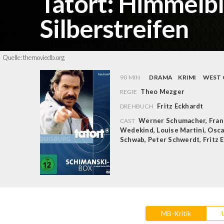
Tatort: Himmelbl
Silberstreifen
Quelle:
themoviedb.org
90 MIN
DRAMA
KRIMI
WEST
Theo Mezger
REGIE
Fritz Eckhardt
DREHBUCH
Werner Schumacher
,
Fran
CAST
Wedekind
,
Louise Martini
,
Osca
Schwab
,
Peter Schwerdt
,
Fritz 
MB-Kritik