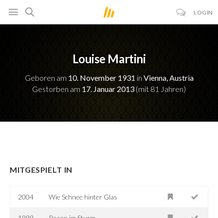
LOGIN
Louise Martini
Geboren am
10. November 1931
in
Vienna, Austria
Gestorben am
17. Januar 2013
(mit 81 Jahren)
MITGESPIELT IN
2004
Wie Schnee hinter Glas
1999
Rosen im Sturm