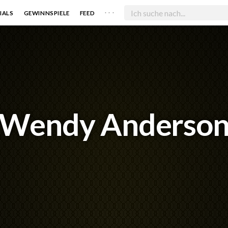
. . .
IALS
GEWINNSPIELE
FEED
Wendy Anderso