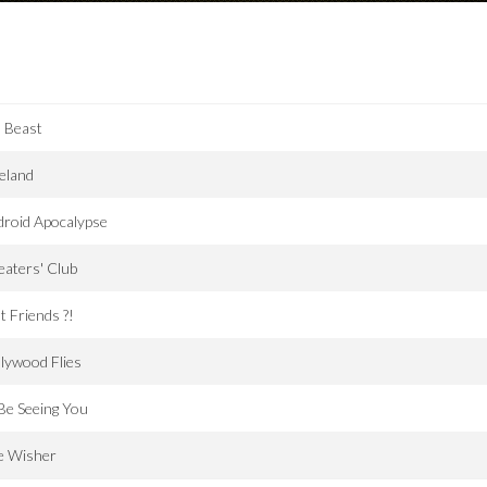
l Beast
eland
roid Apocalypse
aters' Club
t Friends ?!
lywood Flies
l Be Seeing You
e Wisher