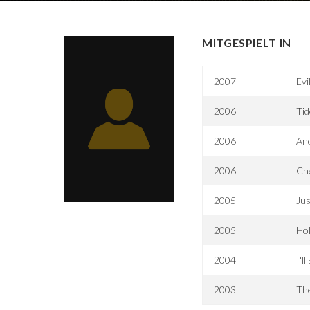
MITGESPIELT IN
2007
Evi
2006
Tid
2006
And
2006
Che
2005
Jus
2005
Hol
2004
I'l
2003
Th