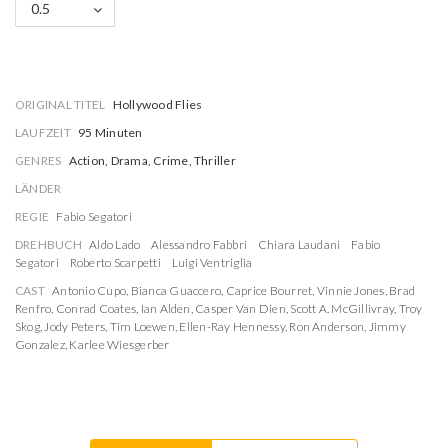
0.5
ORIGINAL TITEL
Hollywood Flies
LAUFZEIT
95 Minuten
GENRES
Action, Drama, Crime, Thriller
LÄNDER
REGIE
Fabio Segatori
DREHBUCH
Aldo Lado
Alessandro Fabbri
Chiara Laudani
Fabio
Segatori
Roberto Scarpetti
Luigi Ventriglia
CAST
Antonio Cupo
,
Bianca Guaccero
,
Caprice Bourret
,
Vinnie Jones
,
Brad
Renfro
,
Conrad Coates
,
Ian Alden
,
Casper Van Dien
,
Scott A. McGillivray
,
Troy
Skog
,
Jody Peters
,
Tim Loewen
,
Ellen-Ray Hennessy
,
Ron Anderson
,
Jimmy
Gonzalez
,
Karlee Wiesgerber