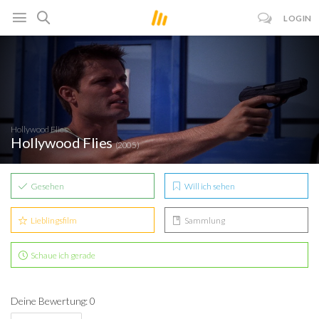
LOGIN
Hollywood Flies
Hollywood Flies
(2005)
Gesehen
Will ich sehen
Lieblingsfilm
Sammlung
Schaue ich gerade
Deine Bewertung: 0