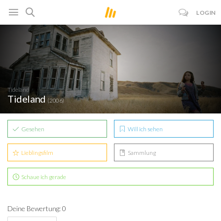
LOGIN
Tideland
Tideland
(2006)
Gesehen
Will ich sehen
Lieblingsfilm
Sammlung
Schaue ich gerade
Deine Bewertung: 0