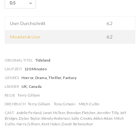
0.5
User Durchschnitt
6.2
Moviebreak User
6.2
ORIGINAL TITEL
Tideland
LAUFZEIT
120 Minuten
GENRES
Horror, Drama, Thriller, Fantasy
LÄNDER
UK, Canada
REGIE
Terry Gilliam
DREHBUCH
Terry Gilliam
Tony Grisoni
Mitch Cullin
CAST
Jodelle Ferland
,
Janet McTeer
,
Brendan Fletcher
,
Jennifer Tilly
,
Jeff
Bridges
,
Dylan Taylor
,
Wendy Anderson
,
Sally Crooks
,
Alden Adair
,
Mitch
Cullin
,
Harry Gilliam
,
Kent Nolan
,
David Stefanyshyn