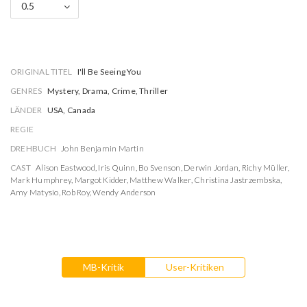
0.5
ORIGINAL TITEL
I'll Be Seeing You
GENRES
Mystery, Drama, Crime, Thriller
LÄNDER
USA, Canada
REGIE
DREHBUCH
John Benjamin Martin
CAST
Alison Eastwood
,
Iris Quinn
,
Bo Svenson
,
Derwin Jordan
,
Richy Müller
,
Mark Humphrey
,
Margot Kidder
,
Matthew Walker
,
Christina Jastrzembska
,
Amy Matysio
,
Rob Roy
,
Wendy Anderson
MB-Kritik
User-Kritiken