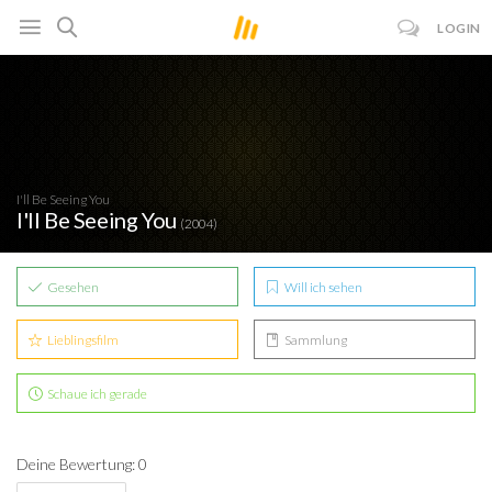
LOGIN
I'll Be Seeing You
I'll Be Seeing You
(2004)
Gesehen
Will ich sehen
Lieblingsfilm
Sammlung
Schaue ich gerade
Deine Bewertung: 0