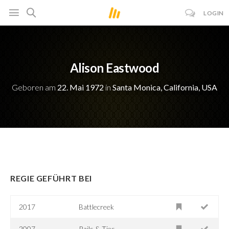
LOGIN
Alison Eastwood
Geboren am
22. Mai 1972
in
Santa Monica, California, USA
REGIE GEFÜHRT BEI
2017
Battlecreek
2007
Rails & Ties