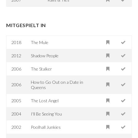
MITGESPIELT IN
2018
The Mule
2012
Shadow People
2006
The Stalker
How to Go Out on a Date in
2006
Queens
2005
The Lost Angel
2004
I'll Be Seeing You
2002
Poolhall Junkies