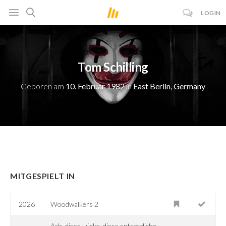
LOGIN
Tom Schilling
Geboren am
10. Februar 1982
in
East Berlin, Germany
MITGESPIELT IN
2026
Woodwalkers 2
Ach, diese Lücke, diese entsetzliche