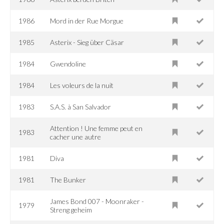
1986
Mord in der Rue Morgue
1985
Asterix - Sieg über Cäsar
1984
Gwendoline
1984
Les voleurs de la nuit
1983
S.A.S. à San Salvador
Attention ! Une femme peut en
1983
cacher une autre
1981
Diva
1981
The Bunker
James Bond 007 - Moonraker -
1979
Streng geheim