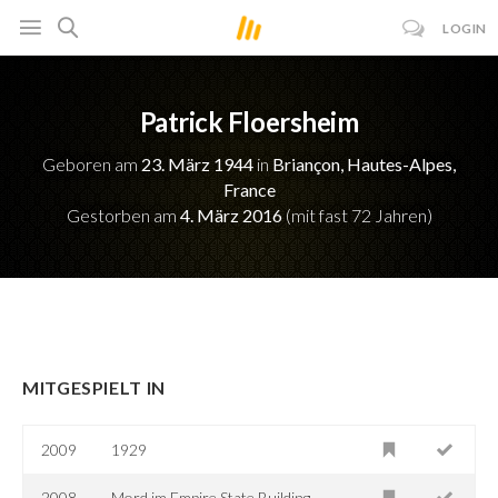
LOGIN
Patrick Floersheim
Geboren am
23. März 1944
in
Briançon, Hautes-Alpes,
France
Gestorben am
4. März 2016
(mit fast 72 Jahren)
MITGESPIELT IN
2009
1929
2008
Mord im Empire State Building