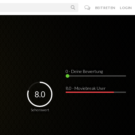
BEITRETEN
LOGIN
0
· Deine Bewertung
8.0 · Moviebreak User
8.0
Sehenswert