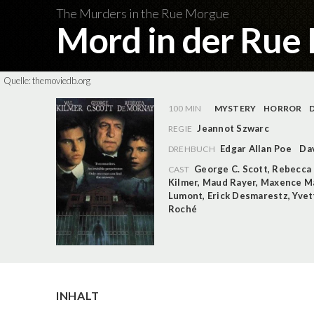
The Murders in the Rue Morgue
Mord in der Ru
Quelle:
themoviedb.org
100 MIN
MYSTERY
HORROR
Jeannot Szwarc
REGIE
Edgar Allan Poe
Da
DREHBUCH
George C. Scott
,
Rebecca
CAST
Kilmer
,
Maud Rayer
,
Maxence Ma
Lumont
,
Erick Desmarestz
,
Yvet
Roché
INHALT