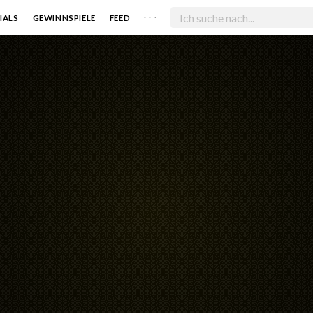
. . .
IALS
GEWINNSPIELE
FEED