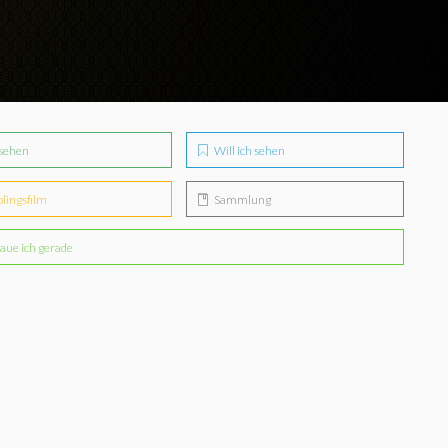
sehen
Will ich sehen
blingsfilm
Sammlung
aue ich gerade