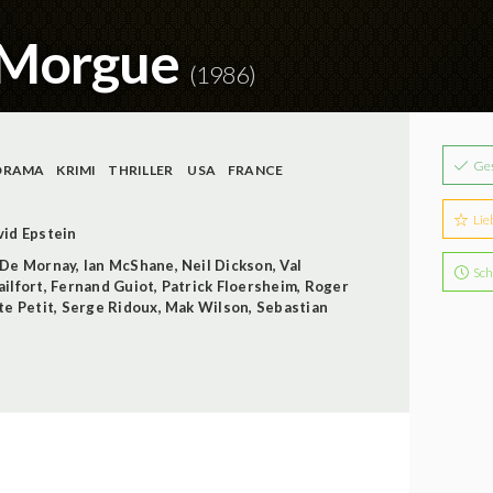
e Morgue
(1986)
Ge
DRAMA
KRIMI
THRILLER
USA
FRANCE
Lie
vid Epstein
 De Mornay
,
Ian McShane
,
Neil Dickson
,
Val
Sch
ilfort
,
Fernand Guiot
,
Patrick Floersheim
,
Roger
te Petit
,
Serge Ridoux
,
Mak Wilson
,
Sebastian