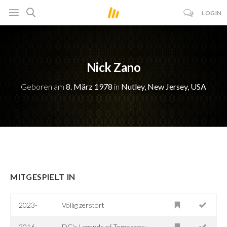
LOGIN
Nick Zano
Geboren am
8. März 1978
in
Nutley, New Jersey, USA
MITGESPIELT IN
2023-
Völlig zerstört
2016
DC's Legends of Tomorrow