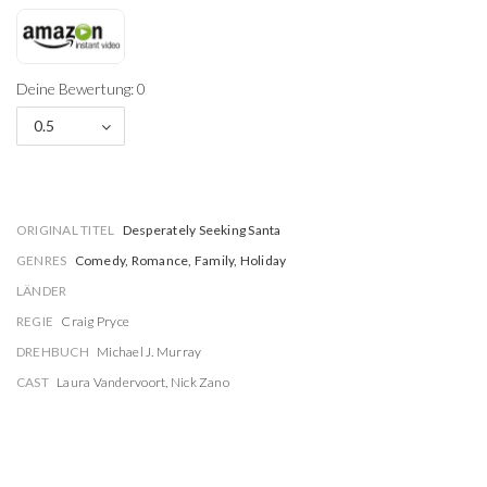
Deine Bewertung: 0
0.5
ORIGINAL TITEL
Desperately Seeking Santa
GENRES
Comedy, Romance, Family, Holiday
LÄNDER
REGIE
Craig Pryce
DREHBUCH
Michael J. Murray
CAST
Laura Vandervoort
,
Nick Zano