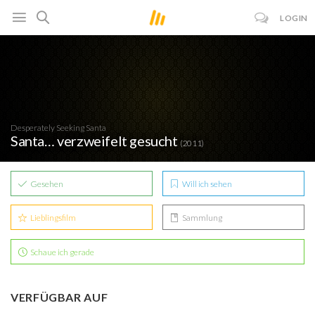
LOGIN
Desperately Seeking Santa
Santa… verzweifelt gesucht
(2011)
Gesehen
Will ich sehen
Lieblingsfilm
Sammlung
Schaue ich gerade
VERFÜGBAR AUF