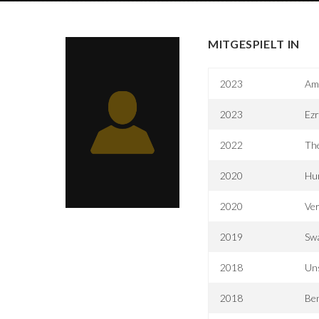
MITGESPIELT IN
2023
Ame
2023
Ezr
2022
Th
2020
Hu
2020
Ve
2019
Sw
2018
Uns
2018
Ben