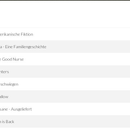
rikanische Fiktion
a - Eine Familiengeschichte
e Good Nurse
nters
rschwiegen
allow
ane - Ausgeliefert
 is Back