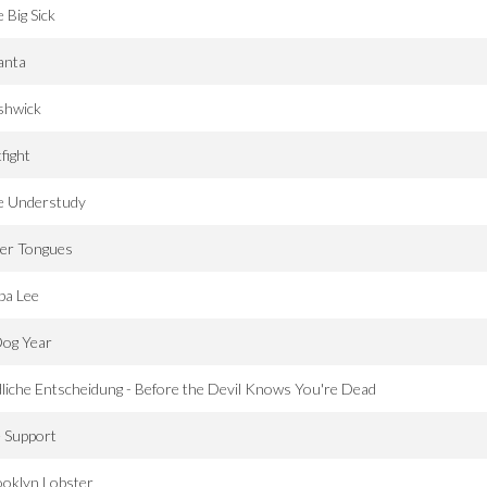
 Big Sick
anta
shwick
fight
e Understudy
ver Tongues
pa Lee
Dog Year
liche Entscheidung - Before the Devil Knows You're Dead
e Support
oklyn Lobster