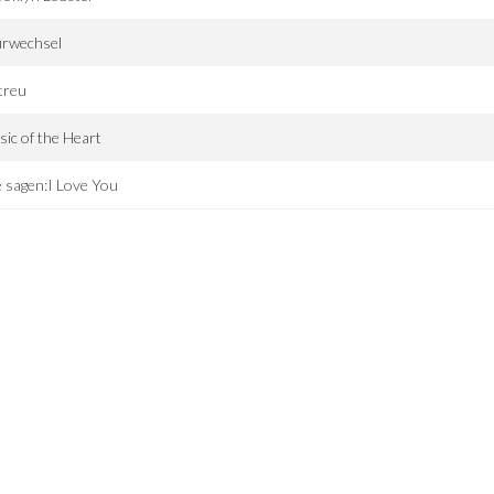
urwechsel
treu
ic of the Heart
e sagen:I Love You