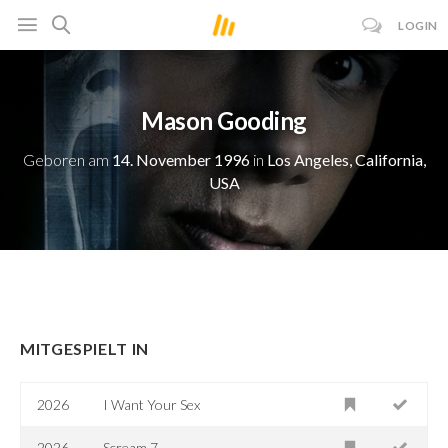
LOGIN
Mason Gooding
Geboren am
14. November 1996
in
Los Angeles, California,
USA
MITGESPIELT IN
2026
I Want Your Sex
2026
Scream 7