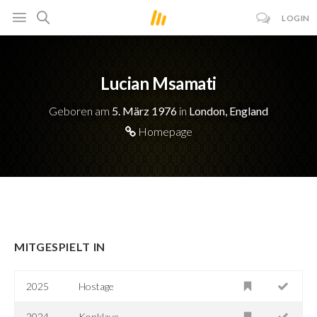
LOGIN
Lucian Msamati
Geboren am
5. März 1976
in
London, England
Homepage
MITGESPIELT IN
2025
Hostage
2024
Konklave