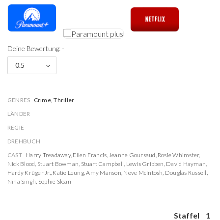
Deine Bewertung: -
0.5
GENRES
Crime, Thriller
LÄNDER
REGIE
DREHBUCH
CAST
Harry Treadaway
,
Ellen Francis
,
Jeanne Goursaud
,
Rosie Whimster
,
Nick Blood
,
Stuart Bowman
,
Stuart Campbell
,
Lewis Gribben
,
David Hayman
,
Hardy Krüger Jr.
,
Katie Leung
,
Amy Manson
,
Neve McIntosh
,
Douglas Russell
,
Nina Singh
,
Sophie Sloan
Staffel
1