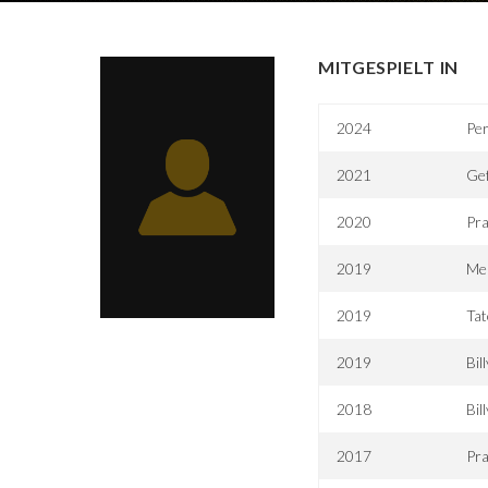
MITGESPIELT IN
2024
Per
2021
Gef
2020
Pra
2019
Me
2019
Tat
2019
Bil
2018
Bil
2017
Pra