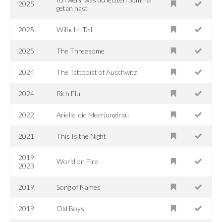
2025
getan hast
2025
Wilhelm Tell
2025
The Threesome
2024
The Tattooist of Auschwitz
2024
Rich Flu
2022
Arielle, die Meerjungfrau
2021
This Is the Night
2019-
World on Fire
2023
2019
Song of Names
2019
Old Boys