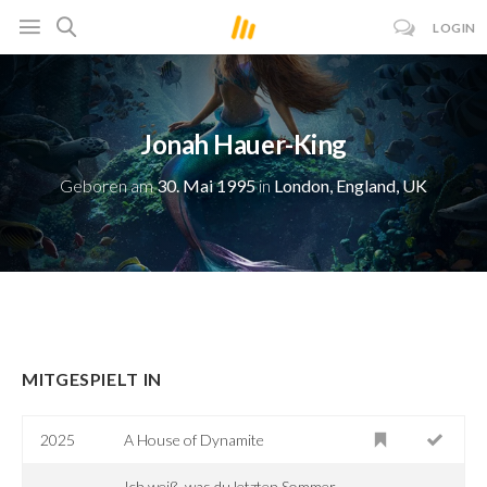
LOGIN
Jonah Hauer-King
Geboren am
30. Mai 1995
in
London, England, UK
MITGESPIELT IN
2025
A House of Dynamite
Ich weiß, was du letzten Sommer