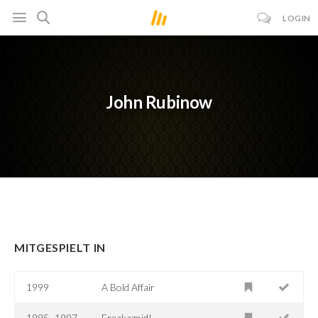
LOGIN
John Rubinow
MITGESPIELT IN
1999
A Bold Affair
1995–1997
Freakazoid!