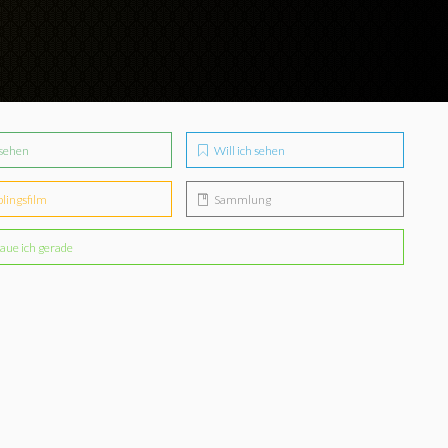
sehen
Will ich sehen
blingsfilm
Sammlung
aue ich gerade