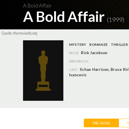
A Bold Affair
A Bold Affair
(1999)
Quelle:
themoviedb.org
MYSTERY
ROMANZE
THRILLER
Rick Jacobson
REGIE
DREHBUCH
Schae Harrison
,
Bruce Kir
CAST
Ivancevic
MB-Kritik