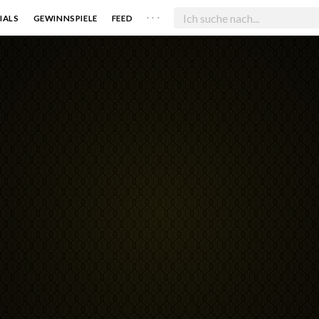
. . .
IALS
GEWINNSPIELE
FEED