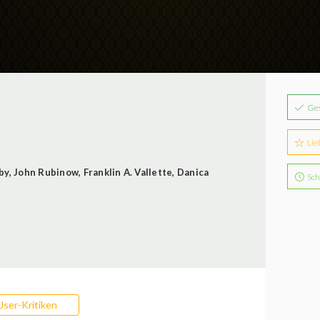
Ge
Lie
by
,
John Rubinow
,
Franklin A. Vallette
,
Danica
Sch
User-Kritiken