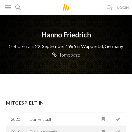
LOGIN
Hanno Friedrich
Geboren am
22. September 1966
in
Wuppertal, Germany
Homepage
MITGESPIELT IN
2020
Dunkelstadt
2019
Die Klempnerin