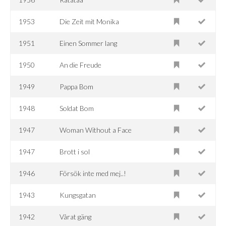
1953
Die Zeit mit Monika
1951
Einen Sommer lang
1950
An die Freude
1949
Pappa Bom
1948
Soldat Bom
1947
Woman Without a Face
1947
Brott i sol
1946
Försök inte med mej..!
1943
Kungsgatan
1942
Vårat gäng