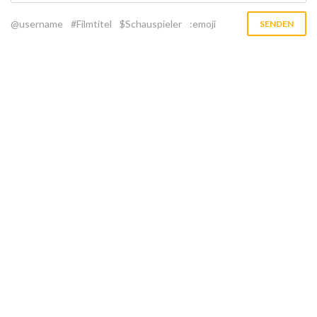
@username
#Filmtitel
$Schauspieler
:emoji