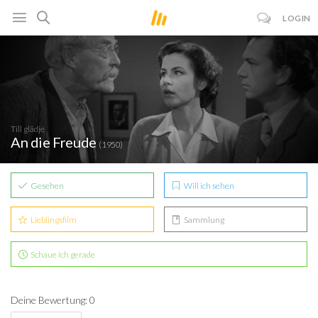
LOGIN
Till glädje
An die Freude
(1950)
Gesehen
Will ich sehen
Lieblingsfilm
Sammlung
Schaue ich gerade
Deine Bewertung: 0