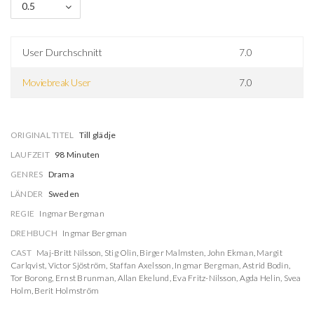
0.5
User Durchschnitt
7.0
Moviebreak User
7.0
ORIGINAL TITEL
Till glädje
LAUFZEIT
98 Minuten
GENRES
Drama
LÄNDER
Sweden
REGIE
Ingmar Bergman
DREHBUCH
Ingmar Bergman
CAST
Maj-Britt Nilsson
,
Stig Olin
,
Birger Malmsten
,
John Ekman
,
Margit
Carlqvist
,
Victor Sjöström
,
Staffan Axelsson
,
Ingmar Bergman
,
Astrid Bodin
,
Tor Borong
,
Ernst Brunman
,
Allan Ekelund
,
Eva Fritz-Nilsson
,
Agda Helin
,
Svea
Holm
,
Berit Holmström