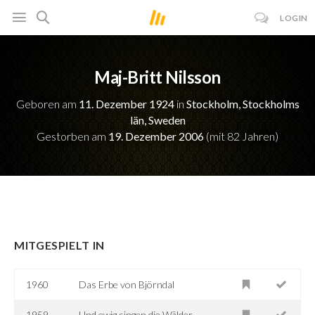
LOGIN
Maj-Britt Nilsson
Geboren am
11. Dezember 1924
in
Stockholm, Stockholms
län, Sweden
Gestorben am
19. Dezember 2006
(mit 82 Jahren)
MITGESPIELT IN
1960
Das Erbe von Björndal
1959
Und ewig singen die Wälder