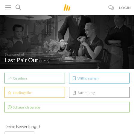
LOGIN
Sista paret ut
Last Pair Out
(1956)
Gesehen
Will ich sehen
Lieblingsfilm
Sammlung
Schaue ich gerade
Deine Bewertung: 0