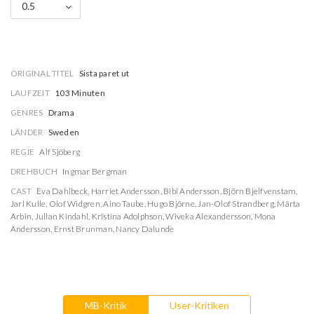
0.5
ORIGINAL TITEL
Sista paret ut
LAUFZEIT
103 Minuten
GENRES
Drama
LÄNDER
Sweden
REGIE
Alf Sjöberg
DREHBUCH
Ingmar Bergman
CAST
Eva Dahlbeck
,
Harriet Andersson
,
Bibi Andersson
,
Björn Bjelfvenstam
,
Jarl Kulle
,
Olof Widgren
,
Aino Taube
,
Hugo Björne
,
Jan-Olof Strandberg
,
Märta
Arbin
,
Jullan Kindahl
,
Kristina Adolphson
,
Wiveka Alexandersson
,
Mona
Andersson
,
Ernst Brunman
,
Nancy Dalunde
MB-Kritik
User-Kritiken