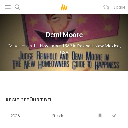
LOGIN
Demi Moore
Geboren am
11. November 1962
in
Roswell, New Mexico,
USA
REGIE GEFÜHRT BEI
2008
Streak