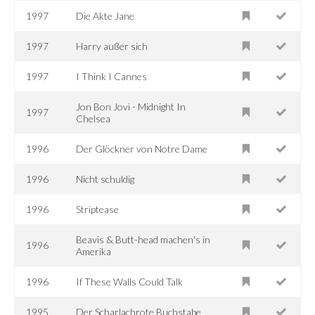
1997
Die Akte Jane
1997
Harry außer sich
1997
I Think I Cannes
Jon Bon Jovi - Midnight In
1997
Chelsea
1996
Der Glöckner von Notre Dame
1996
Nicht schuldig
1996
Striptease
Beavis & Butt-head machen's in
1996
Amerika
1996
If These Walls Could Talk
1995
Der Scharlachrote Buchstabe