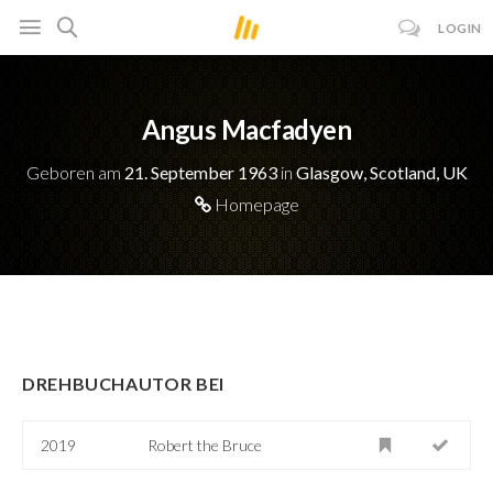
LOGIN
Angus Macfadyen
Geboren am
21. September 1963
in
Glasgow, Scotland, UK
Homepage
DREHBUCHAUTOR BEI
2019
Robert the Bruce