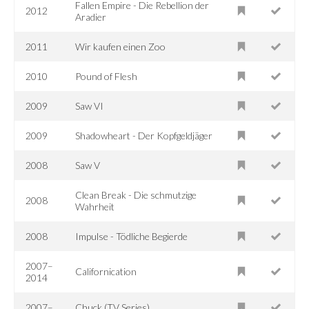
Fallen Empire - Die Rebellion der
2012
Aradier
2011
Wir kaufen einen Zoo
2010
Pound of Flesh
2009
Saw VI
2009
Shadowheart - Der Kopfgeldjäger
2008
Saw V
Clean Break - Die schmutzige
2008
Wahrheit
2008
Impulse - Tödliche Begierde
2007–
Californication
2014
2007–
Chuck (TV Series)