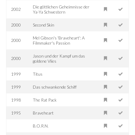
Die göttlichen Geheimnisse der
2002
Ya-Ya Schwestern
2000
Second Skin
Mel Gibson's 'Braveheart': A
2000
Filmmaker's Passion
Jason und der Kampf um das
2000
goldene Vlies
1999
Titus
1999
Das schwankende Schiff
1998
The Rat Pack
1995
Braveheart
B.O.R.N.