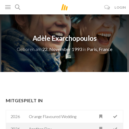
LOGIN
Adèle Exarchopoulos
Geboren am
22. November 1993
in
Paris, France
MITGESPIELT IN
2026
Orange Flavoured Wedding
2026
Another Day