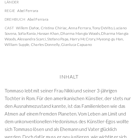
LÄNDER
REGIE
Abel Ferrara
DREHBUCH
Abel Ferrara
CAST
Willem Dafoe
,
Cristina Chiriac
,
Anna Ferrara
,
Tony DeVito
,
Luciano
Sovena
,
Sofia Rania
,
Hassan Khan
,
Dharma Mangia Woods
,
Dharma Mangia
Woods
,
Alessandra Scarci
,
Stefano Papa
,
Harry McCrory
,
Myeong-gu Han
,
William Supple
,
Charles Donnelly
,
Gianluca Capuano
INHALT
Tommaso lebt mit seiner Frau Nikki und seiner 3-jährigen
Tochter in Rom. Für den amerikanischen Künstler, der stets nur
den Ausnahmezustand kannte, ist das Familienleben wie das
Atmen auf einem fremden Planeten. Vom Leben am Limit und
dem unkonventionellen Hedonismus des Künstler-Egos wollte
sich Tommaso lösen und als Ehemann und Vater glücklich
werden. Doch dafür muss er neu justieren, wie wichtig er sich