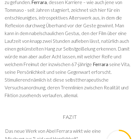
zu gefunden.
Ferrara
, dessen Karriere – wie auch jene von
Tommaso - seit Jahren stagniert, zeichnet sich hier für ein
entschleunigtes, introspektives Alterswerk aus, in dem die
Reflexion durchweg Überhand vor der Geste gewinnt. Man
kann in dem nabelschaulichen Gestus, den der Film über eine
Laufzeit von knapp zwei Stunden aufleben lässt, natürlich auch
einen gekünstelten Hang zur Selbstgeißelung erkennen. Damit
würde man aber außer Acht lassen, mit welcher Reife und
welchem Freimut der inzwischen 67-jährige
Ferrara
seine Vita,
seine Persönlichkeit und seine Gegenwart erforscht.
Stimulierend nämlich ist diese selbsttherapeutische
Versuchsanordnung, deren Trennlinien zwischen Realität und
Fiktion zusehends verlaufen, allemal.
FAZIT
Das neue Werk von Abel Ferrara wirkt wie eine
Mischung aus "Leid und Herrlichkeit",