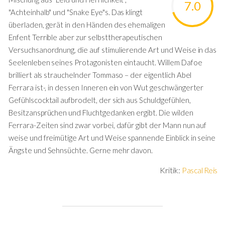
7.0
"Achteinhalb" und "Snake Eye"s. Das klingt
überladen, gerät in den Händen des ehemaligen
Enfent Terrible aber zur selbsttherapeutischen
Versuchsanordnung, die auf stimulierende Art und Weise in das
Seelenleben seines Protagonisten eintaucht. Willem Dafoe
brilliert als strauchelnder Tommaso – der eigentlich Abel
Ferrara ist-, in dessen Inneren ein von Wut geschwängerter
Gefühlscocktail aufbrodelt, der sich aus Schuldgefühlen,
Besitzansprüchen und Fluchtgedanken ergibt. Die wilden
Ferrara-Zeiten sind zwar vorbei, dafür gibt der Mann nun auf
weise und freimütige Art und Weise spannende Einblick in seine
Ängste und Sehnsüchte. Gerne mehr davon.
Kritik:
Pascal Reis