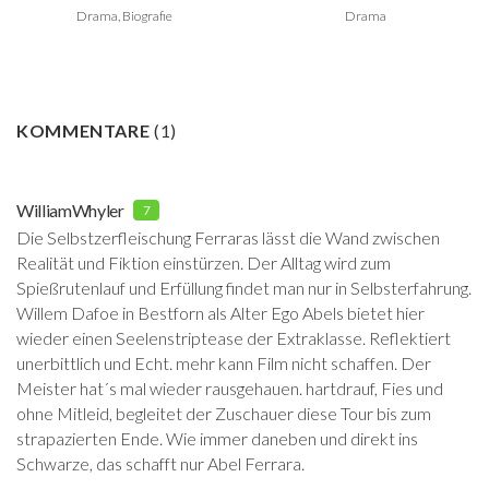
Drama, Biografie
Drama
KOMMENTARE
(
1
)
WilliamWhyler
7
Die Selbstzerfleischung Ferraras lässt die Wand zwischen
Realität und Fiktion einstürzen. Der Alltag wird zum
Spießrutenlauf und Erfüllung findet man nur in Selbsterfahrung.
Willem Dafoe in Bestforn als Alter Ego Abels bietet hier
wieder einen Seelenstriptease der Extraklasse. Reflektiert
unerbittlich und Echt. mehr kann Film nicht schaffen. Der
Meister hat´s mal wieder rausgehauen. hartdrauf, Fies und
ohne Mitleid, begleitet der Zuschauer diese Tour bis zum
strapazierten Ende. Wie immer daneben und direkt ins
Schwarze, das schafft nur Abel Ferrara.