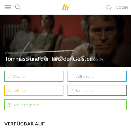
LOGIN
Tommaso
Tommaso und der Tanz der Geister
(2019)
Gesehen
Will ich sehen
Lieblingsfilm
Sammlung
Schaue ich gerade
VERFÜGBAR AUF