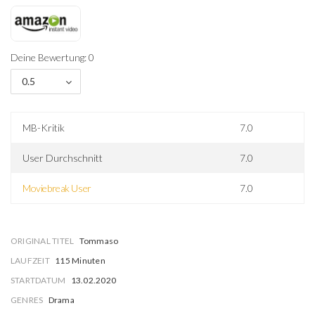
Deine Bewertung: 0
0.5
MB-Kritik
7.0
User Durchschnitt
7.0
Moviebreak User
7.0
ORIGINAL TITEL
Tommaso
LAUFZEIT
115 Minuten
STARTDATUM
13.02.2020
GENRES
Drama