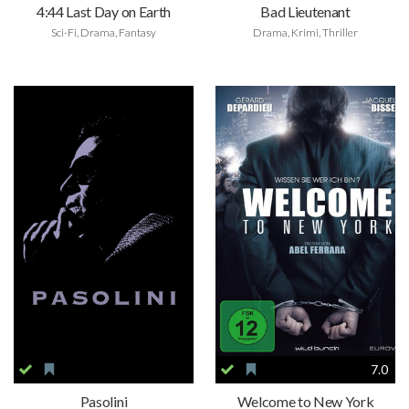
4:44 Last Day on Earth
Bad Lieutenant
Sci-Fi, Drama, Fantasy
Drama, Krimi, Thriller
7.0
Pasolini
Welcome to New York