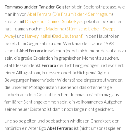
Tommaso und der Tanz der Geister
ist ein Seelenstriptease, wie
man ihn von
Abel Ferrara
(
Die Frau mit der 45er Magnum
)
zuletzt mit
Dangerous Game - Snake Eyes
geboten bekommen
hat – damals noch mit
Madonna
(
Stürmische Liebe – Swept
Away
) und
Harvey Keitel
(
Bad Lieutenant
) in den Hauptrollen
besetzt. Im Gegensatz zu dem Werk aus dem Jahre 1993,
scheint
Abel Ferrara
inzwischen jedoch nicht mehr darauf aus zu
sein, die große Eskalation im graphischen Moment zu suchen.
Stattdessen denkt
Ferrara
deutlich feingliedriger und evoziert
einen Alltagsstrom, in dessen oberflächlich gemäßigten
Bewegungen immer wieder Widerstände eingestreut werden,
die unserem Protagonisten zusehends das offenherzige
Lächeln aus dem Gesicht brechen. Tommaso nämlich mag aus
familiärer Sicht angekommen sein, ein vollkommenes Aufgehen
seiner neuer Existenz ist damit noch lange nicht gesichert.
Und so begleiten und beobachten wir diesen Charakter, der
natürlich ein Alter Ego
Abel Ferrara
s ist (nicht umsonst spielen