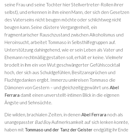
seine Frau und seine Tochter hier Stellvertreter-Rollen ihrer
selbst), und erkennen in ihm einen Mann, der sich den Gesetzen
des Vaterseins nicht beugen möchte oder schlichtweg nicht
beugen kann. Seine düstere Vergangenheit, ein
fragmentarischer Rauschzustand zwischen Alkoholismus und
Heroinsucht, arbeitet Tommaso in Selbsthilfegruppen auf.
Unterstützung dahingehend, wie er sein Leben als Vater und
Ehemann rechtmäßig gestalten soll, erhält er keine. Vielmehr
brodelt in ihm ein von Wut geschwängerter Gefühlscocktail
hoch, der sich aus Schuldgefühlen, Besitzansprüchen und
Fluchtgedanken ergibt. Immerzu umkreisen Tommaso die
Dämonen von Gestern – und gleichzeitig gewährt uns
Abel
Ferrara
damit einen unverstellt-intimen Blick in die eigenen
Ängste und Sehnsüchte.
Die wilden, brachialen Zeiten, in denen
Abel Ferrara
noch als
unangepasster
Bad Boy
Aufmerksamkeit auf sich lenken konnte,
haben mit
Tommaso und der Tanz der Geister
endgültig ihr Ende