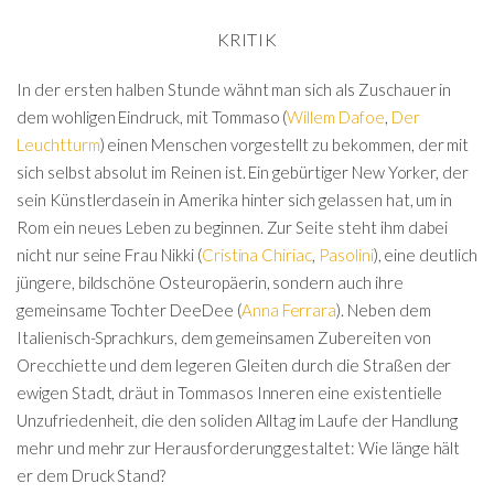
KRITIK
In der ersten halben Stunde wähnt man sich als Zuschauer in
dem wohligen Eindruck, mit Tommaso (
Willem Dafoe
,
Der
Leuchtturm
) einen Menschen vorgestellt zu bekommen, der mit
sich selbst absolut im Reinen ist. Ein gebürtiger New Yorker, der
sein Künstlerdasein in Amerika hinter sich gelassen hat, um in
Rom ein neues Leben zu beginnen. Zur Seite steht ihm dabei
nicht nur seine Frau Nikki (
Cristina Chiriac
,
Pasolini
), eine deutlich
jüngere, bildschöne Osteuropäerin, sondern auch ihre
gemeinsame Tochter DeeDee (
Anna Ferrara
). Neben dem
Italienisch-Sprachkurs, dem gemeinsamen Zubereiten von
Orecchiette und dem legeren Gleiten durch die Straßen der
ewigen Stadt, dräut in Tommasos Inneren eine existentielle
Unzufriedenheit, die den soliden Alltag im Laufe der Handlung
mehr und mehr zur Herausforderung gestaltet: Wie länge hält
er dem Druck Stand?