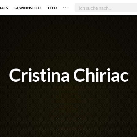
. . .
IALS
GEWINNSPIELE
FEED
Cristina Chiriac