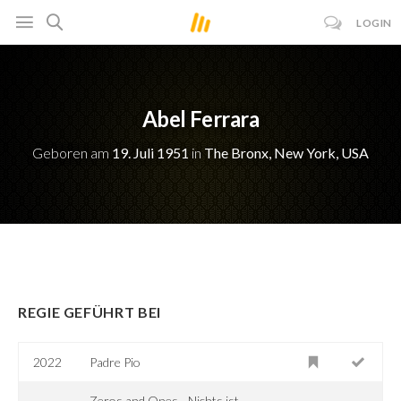
LOGIN
Abel Ferrara
Geboren am
19. Juli 1951
in
The Bronx, New York, USA
REGIE GEFÜHRT BEI
2022
Padre Pio
Zeros and Ones - Nichts ist