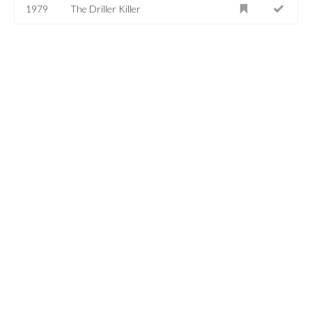
1979
The Driller Killer