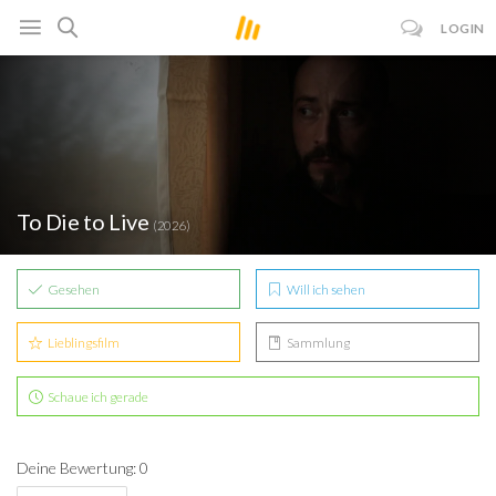
LOGIN
To Die to Live
(2026)
Gesehen
Will ich sehen
Lieblingsfilm
Sammlung
Schaue ich gerade
Deine Bewertung: 0