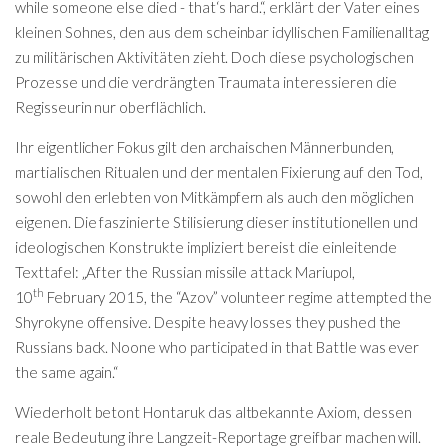
while someone else died - that‘s hard.“, erklärt der Vater eines
kleinen Sohnes, den aus dem scheinbar idyllischen Familienalltag
zu militärischen Aktivitäten zieht. Doch diese psychologischen
Prozesse und die verdrängten Traumata interessieren die
Regisseurin nur oberflächlich.
Ihr eigentlicher Fokus gilt den archaischen Männerbunden,
martialischen Ritualen und der mentalen Fixierung auf den Tod,
sowohl den erlebten von Mitkämpfern als auch den möglichen
eigenen. Die faszinierte Stilisierung dieser institutionellen und
ideologischen Konstrukte impliziert bereist die einleitende
Texttafel: „After the Russian missile attack Mariupol,
th
10
February 2015, the “Azov” volunteer regime attempted the
Shyrokyne offensive. Despite heavy losses they pushed the
Russians back. Noone who participated in that Battle was ever
the same again.“
Wiederholt betont Hontaruk das altbekannte Axiom, dessen
reale Bedeutung ihre Langzeit-Reportage greifbar machen will.