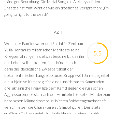
ständiger Bedrohung. Die Metal Song, die Aleksey auf den
Einsatz einstimmt, wirkt da wie ein tröstliches Versprechen: „I‘m
going to fight to the death“
FAZIT
Wenn der Familienvater und Soldat im Zentrum
Yuliia Hontaruks militärischen Manifests seine
5.5
Kriegserfahrungen als etwas beschreibt, das ihn
das Leben voll auskosten lässt, bündelt sich
darin die ideologische Zwiespältigkeit der
dokumentarischen Langzeit-Studie. Knapp zwölf Jahre begleitet
die subjektive Kamera gleich eines unsichtbaren Kameraden
drei ukrainische Freiwillige beim Kampf gegen die russischen
Aggressoren, der sich nach der Heimkehr fortsetzt. Mit der zum
heroischen Männerkosmos stilisierten Soldatengemeinschaft
verschmelzen die Charaktere zu Symbolfiguren. Der stets
greifbare Tod erscheint als ideale Abschluss eines gelebten