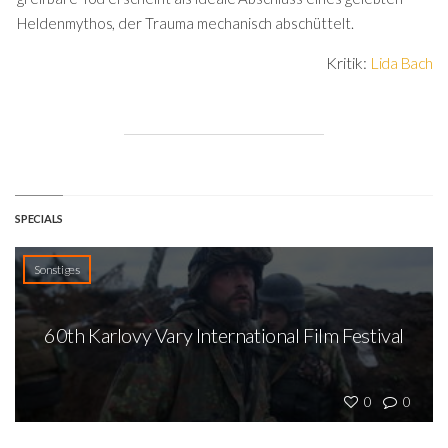
Heldenmythos, der Trauma mechanisch abschüttelt.
Kritik:
Lida Bach
SPECIALS
Sonstiges
60th Karlovy Vary International Film Festival
0
0