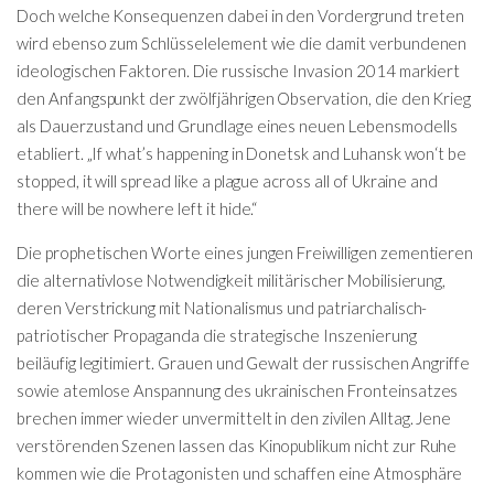
Doch welche Konsequenzen dabei in den Vordergrund treten
wird ebenso zum Schlüsselelement wie die damit verbundenen
ideologischen Faktoren. Die russische Invasion 2014 markiert
den Anfangspunkt der zwölfjährigen Observation, die den Krieg
als Dauerzustand und Grundlage eines neuen Lebensmodells
etabliert. „If what’s happening in Donetsk and Luhansk won‘t be
stopped, it will spread like a plague across all of Ukraine and
there will be nowhere left it hide.“
Die prophetischen Worte eines jungen Freiwilligen zementieren
die alternativlose Notwendigkeit militärischer Mobilisierung,
deren Verstrickung mit Nationalismus und patriarchalisch-
patriotischer Propaganda die strategische Inszenierung
beiläufig legitimiert. Grauen und Gewalt der russischen Angriffe
sowie atemlose Anspannung des ukrainischen Fronteinsatzes
brechen immer wieder unvermittelt in den zivilen Alltag. Jene
verstörenden Szenen lassen das Kinopublikum nicht zur Ruhe
kommen wie die Protagonisten und schaffen eine Atmosphäre