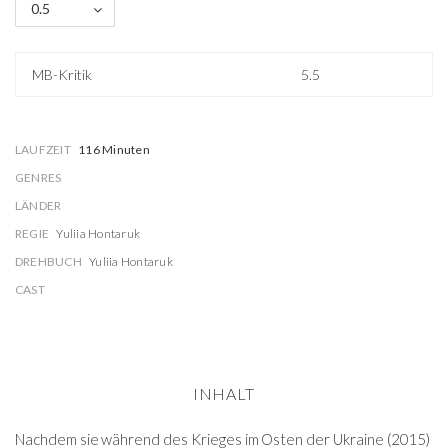
0.5
MB-Kritik
5.5
LAUFZEIT
116 Minuten
GENRES
LÄNDER
REGIE
Yuliia Hontaruk
DREHBUCH
Yuliia Hontaruk
CAST
INHALT
Nachdem sie während des Krieges im Osten der Ukraine (2015)