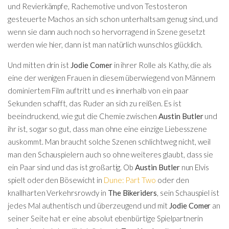
und Revierkämpfe, Rachemotive und von Testosteron
gesteuerte Machos an sich schon unterhaltsam genug sind, und
wenn sie dann auch noch so hervorragend in Szene gesetzt
werden wie hier, dann ist man natürlich wunschlos glücklich.
Und mitten drin ist
Jodie Comer
in ihrer Rolle als Kathy, die als
eine der wenigen Frauen in diesem überwiegend von Männern
dominiertem Film auftritt und es innerhalb von ein paar
Sekunden schafft, das Ruder an sich zu reißen. Es ist
beeindruckend, wie gut die Chemie zwischen
Austin Butler
und
ihr ist, sogar so gut, dass man ohne eine einzige Liebesszene
auskommt. Man braucht solche Szenen schlichtweg nicht, weil
man den Schauspielern auch so ohne weiteres glaubt, dass sie
ein Paar sind und das ist großartig. Ob
Austin Butler
nun Elvis
spielt oder den Bösewicht in
Dune: Part Two
oder den
knallharten Verkehrsrowdy in
The Bikeriders
, sein Schauspiel ist
jedes Mal authentisch und überzeugend und mit
Jodie Comer
an
seiner Seite hat er eine absolut ebenbürtige Spielpartnerin