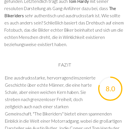
gefunden. Letztendlich trägt auch
Tom Hardy
mit seiner
resoluten Darstellung als Gang-Anführer dazu bei, dass
The
Bikeriders
sehr authentisch und ausdrucksstark ist. Wie sollte
es auch anders sein? Schließlich basiert das Drehbuch auf einem
Fotobuch, das die Bilder echter Biker beinhaltet und sich um die
echten Menschen dreht, die in Wirklichkeit existieren
beziehungsweise existiert haben.
FAZIT
Eine ausdrucksstarke, hervorragend inszenierte
Geschichte über echte Männer, die eine harte
8.0
Schale, aber einen weichen Kern haben. Sie
streben nach grenzenloser Freiheit, doch
zeitgleich auch nach einer starken
Gemeinschaft. "The Bikeriders" bietet einen spannenden
Einblick in die Welt einer Motorradgang, wobei die großartigen
Darsteller wie Austin Butler, Jodie Comer und Tom Hardy der