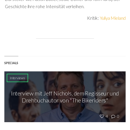
Geschichte ihre rohe Intensität verleihen.
Kritik:
Yuliya Mieland
SPECIALS
Interviews
Interview mit Jeff Nichols, dem Regisseur und
Drehbuchautor von "The Bikeriders"
4
0