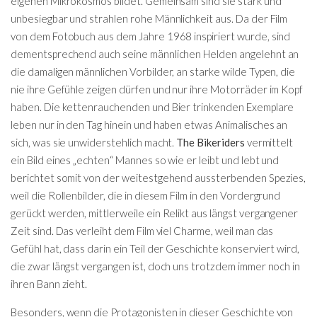
eigenen Mikrokosmos bildet. Gemeinsam sind sie stark und
unbesiegbar und strahlen rohe Männlichkeit aus. Da der Film
von dem Fotobuch aus dem Jahre 1968 inspiriert wurde, sind
dementsprechend auch seine männlichen Helden angelehnt an
die damaligen männlichen Vorbilder, an starke wilde Typen, die
nie ihre Gefühle zeigen dürfen und nur ihre Motorräder im Kopf
haben. Die kettenrauchenden und Bier trinkenden Exemplare
leben nur in den Tag hinein und haben etwas Animalisches an
sich, was sie unwiderstehlich macht.
The Bikeriders
vermittelt
ein Bild eines „echten“ Mannes so wie er leibt und lebt und
berichtet somit von der weitestgehend aussterbenden Spezies,
weil die Rollenbilder, die in diesem Film in den Vordergrund
gerückt werden, mittlerweile ein Relikt aus längst vergangener
Zeit sind. Das verleiht dem Film viel Charme, weil man das
Gefühl hat, dass darin ein Teil der Geschichte konserviert wird,
die zwar längst vergangen ist, doch uns trotzdem immer noch in
ihren Bann zieht.
Besonders, wenn die Protagonisten in dieser Geschichte von