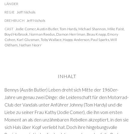
LÄNDER
REGIE
Jeff Nichols
DREHBUCH
Jeff Nichols
CAST
Jodie Comer
,
Austin Butler
,
Tom Hardy
,
Michael Shannon
,
Mike Faist
,
Boyd Holbrook
,
Norman Reedus
,
Damon Herriman
,
Beau Knapp
,
Emory
Cohen
,
Karl Glusman
,
Toby Wallace
,
Happy Anderson
,
Paul Sparks
,
Will
Oldham
,
Nathan Neorr
INHALT
Bennys (Austin Butler) Leben dreht sich Mitte der 1960er-
Jahre um genau zwei Dinge: die Leidenschaft für den Motorrad-
Club der Vandals unter Anführer Johnny (Tom Hardy) und die
Liebe zu seiner Frau Kathy (Jodie Comer), die ihn vom ersten
Moment an als den unzähmbaren Rebellen akzeptiert, in den sie
sich Hals über Kopf verliebt hat. Doch ihre hingebungsvolle