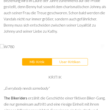
Beziehung wird im Laufe der Jahre zunehmend auf die Probe
gestellt, denn Benny hat sowohl dem charismatischen Johnny als
auch seiner Frau die Treue geschworen. Schon bald werden die
Vandals nicht nur immer größer, sondern auch gefährlicher.
Benny muss sich entscheiden zwischen seiner Loyalität zu
Johnny und seiner Liebe zu Kathy.
MB-Kritik
User-Kritiken
KRITIK
„Everybody needs somebody“
The Bikeriders
erzählt die Geschichte einer fiktiven Biker-Gang,
die nur gemeinsam auftritt und eine riesige Einheit mit ihrem