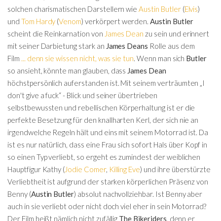
solchen charismatischen Darstellern wie
Austin Butler
(
Elvis
)
und
Tom Hardy
(
Venom
) verkörpert werden.
Austin Butler
scheint die Reinkarnation von
James Dean
zu sein und erinnert
mit seiner Darbietung stark an
James Deans
Rolle aus dem
Film
... denn sie wissen nicht, was sie tun
. Wenn man sich
Butler
so ansieht, könnte man glauben, dass
James Dean
höchstpersönlich auferstanden ist. Mit seinem verträumten „I
don't give a fuck“ - Blick und seiner übertrieben
selbstbewussten und rebellischen Körperhaltung ist er die
perfekte Besetzung für den knallharten Kerl, der sich nie an
irgendwelche Regeln hält und eins mit seinem Motorrad ist. Da
ist es nur natürlich, dass eine Frau sich sofort Hals über Kopf in
so einen Typ verliebt, so ergeht es zumindest der weiblichen
Hauptfigur Kathy (
Jodie Comer
,
Killing Eve
) und ihre überstürzte
Verliebtheit ist aufgrund der starken körperlichen Präsenz von
Benny (
Austin Butler
) absolut nachvollziehbar. Ist Benny aber
auch in sie verliebt oder nicht doch viel eher in sein Motorrad?
Der Film heißt nämlich nicht zufällig
The Bikeriders
, denn er