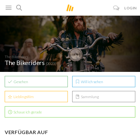
LOGIN
The Bikeriders
The Bikeriders
(2023)
Gesehen
Will ich sehen
Lieblingsfilm
Sammlung
Schaue ich gerade
VERFÜGBAR AUF