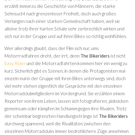
erzählt immerzu die Geschichte von Männern, die starke
Sehnsucht nach grenzenloser Freiheit, doch auch großes
Verlangen nach einer starken Gemeinschaft haben, weil sie
alleine trotz ihrer harten Schale sehr zerbrechlich wirken und
sich nur in der Gruppe und auf ihren Bikes so richtig wohlfühlen.
Wer allerdings glaubt, dass der Film sich nur, ums
Motorrradfahren dreht, der irrt, denn
The Bikeriders
ist nicht
Easy Rider
und die Motorradfahrten kommen hier ein wenig zu
kurz. Sicherlich gibt es Szenen, in denen die Protagonisten mal
einzeln mal in der Gruppe mit ihren Bikes unterwegs sind, doch
viel mehr stehen eigentlich die Gespräche mit den einzelnen
Motorradclubmitgliedern im Vordergrund. Sie erzählen einem
Reporter von ihrem Leben, lassen sich fotografieren, picknicken
gemeinsam oder kämpfen im Schlamm gegen ihre Rivalen. Trotz
der scheinbar begrenzten Handlungsstränge ist
The Bikeriders
durchweg spannend, weil die Rivalitäten zwischen den
einzelnen Motorradclubs immer bedrohlichere Züge annehmen