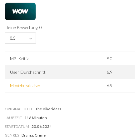
Deine Bewertung: 0
0.5
MB-Kritik
8.0
User Durchschnitt
6.9
Moviebreak User
6.9
ORIGINAL TITEL
The Bikeriders
LAUFZEIT
116 Minuten
STARTDATUM
20.06.2024
GENRES
Drama, Crime