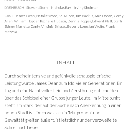
DREHBUCH
Stewart Stern
Nicholas Ray
Irving Shulman
CAST
James Dean
,
Natalie Wood
,
Sal Mineo
,
Jim Backus
,
Ann Doran
,
Corey
Allen
,
William Hopper
,
Rochelle Hudson
,
Dennis Hopper
,
Edward Platt
,
Steffi
Sidney
,
Marietta Canty
,
Virginia Brissac
,
Beverly Long
,
Ian Wolfe
,
Frank
Mazzola
INHALT
Durch seine intensive und gefühlvolle schauspielerische
Leistung wurde James Dean zum Idol vieler Generationen. Ein
Tag und eine Nacht voller Leid und Zerstörung entscheiden
über das Schicksal einer Gruppe junger Leute. Im Mittelpunkt
steht Jim Stark, der auf der Suche nach Anerkennung in einer
neuen Stadt ist. Doch was sich in "Mutproben" und
Gewalttätigkeiten äußert, ist letztlich nur der verzweifelte
Schrei nach Liebe.