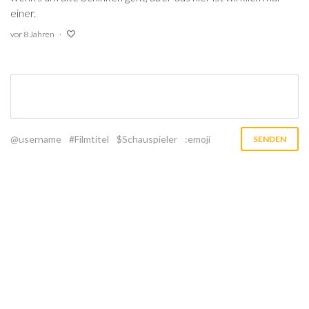
einer.
vor 8 Jahren
@username
#Filmtitel
$Schauspieler
:emoji