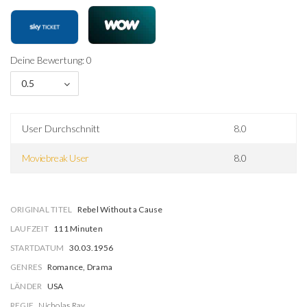
Deine Bewertung: 0
0.5
User Durchschnitt
8.0
Moviebreak User
8.0
ORIGINAL TITEL
Rebel Without a Cause
LAUFZEIT
111 Minuten
STARTDATUM
30.03.1956
GENRES
Romance, Drama
LÄNDER
USA
REGIE
Nicholas Ray