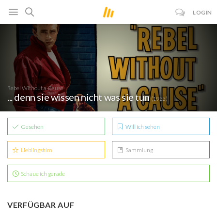
LOGIN
Rebel Without a Cause
... denn sie wissen nicht was sie tun
(1955)
Gesehen
Will ich sehen
Lieblingsfilm
Sammlung
Schaue ich gerade
VERFÜGBAR AUF