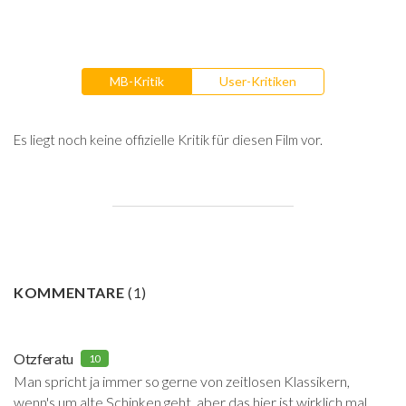
MB-Kritik
User-Kritiken
Es liegt noch keine offizielle Kritik für diesen Film vor.
KOMMENTARE
(
1
)
Otzferatu
10
Man spricht ja immer so gerne von zeitlosen Klassikern,
wenn's um alte Schinken geht, aber das hier ist wirklich mal