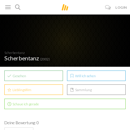
LOGIN
Scherbentanz
Scherbentanz
(2002)
Gesehen
Will ich sehen
Lieblingsfilm
Sammlung
Schaue ich gerade
Deine Bewertung: 0