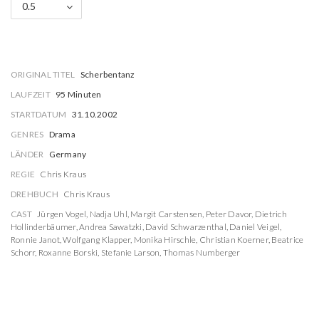
0.5
ORIGINAL TITEL
Scherbentanz
LAUFZEIT
95 Minuten
STARTDATUM
31.10.2002
GENRES
Drama
LÄNDER
Germany
REGIE
Chris Kraus
DREHBUCH
Chris Kraus
CAST
Jürgen Vogel
,
Nadja Uhl
,
Margit Carstensen
,
Peter Davor
,
Dietrich
Hollinderbäumer
,
Andrea Sawatzki
,
David Schwarzenthal
,
Daniel Veigel
,
Ronnie Janot
,
Wolfgang Klapper
,
Monika Hirschle
,
Christian Koerner
,
Beatrice
Schorr
,
Roxanne Borski
,
Stefanie Larson
,
Thomas Numberger