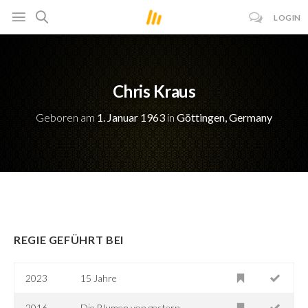
LOGIN
Chris Kraus
Geboren am
1. Januar 1963
in
Göttingen, Germany
REGIE GEFÜHRT BEI
2023
15 Jahre
2016
Die Blumen von gestern