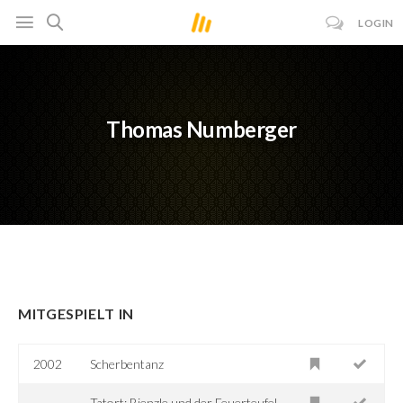
LOGIN
Thomas Numberger
MITGESPIELT IN
2002
Scherbentanz
Tatort: Bienzle und der Feuerteufel