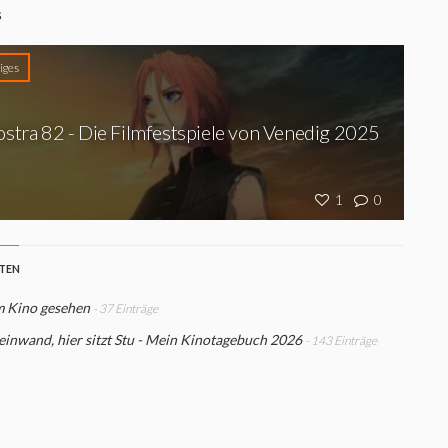
S
iges
stra 82 - Die Filmfestspiele von Venedig 2025
1
0
STEN
m Kino gesehen
- 37 Einträge
einwand, hier sitzt Stu - Mein Kinotagebuch 2026
- 143 Einträge