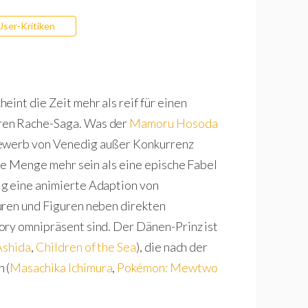
User-Kritiken
int die Zeit mehr als reif für einen
ren Rache-Saga. Was der
Mamoru Hosoda
bewerb von Venedig außer Konkurrenz
nze Menge mehr sein als eine epische Fabel
g eine animierte Adaption von
uren und Figuren neben direkten
ry omnipräsent sind. Der Dänen-Prinz ist
shida
,
Children of the Sea
), die nach der
 (
Masachika Ichimura
,
Pokémon: Mewtwo