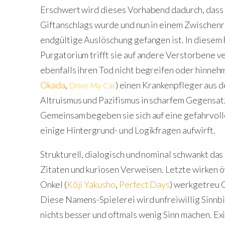
Erschwert wird dieses Vorhabend dadurch, dass P
Giftanschlags wurde und nun in einem Zwischen
endgültige Auslöschung gefangen ist. In diese
Purgatorium trifft sie auf andere Verstorbene v
ebenfalls ihren Tod nicht begreifen oder hinnehme
Okada
,
) einen Krankenpfleger aus 
Drive My Car
Altruismus und Pazifismus in scharfem Gegensatz
Gemeinsam begeben sie sich auf eine gefahrvolle 
einige Hintergrund- und Logikfragen aufwirft.
Strukturell, dialogisch und nominal schwankt da
Zitaten und kuriosen Verweisen. Letzte wirken öf
Onkel (
Kôji Yakusho
,
Perfect Days
) werkgetreu C
Diese Namens-Spielerei wird unfreiwillig Sinnb
nichts besser und oftmals wenig Sinn machen. Ex