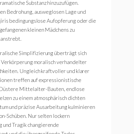
ramatische Substanz hinzuzufügen.
baren Bedrohung, ausweglosen Lage und
ijiris bedingungslose Aufopferung oder die
 gefangenen kleinen Mädchens zu
 anstrebt.
lische Simplifizierung überträgt sich
ie Verkörperung moralisch verhandelter
hkeiten. Ungleich kraftvoller und klarer
sionen treffen auf expressionistische
 Düstere Mittelalter-Bauten, endlose
lzen zu einem atmosphärisch dichten
um und präzise Ausarbeitung kulminieren
on-Schüben. Nur selten lockern
 und Tragik changierende
ext und die übergreifende Todes-