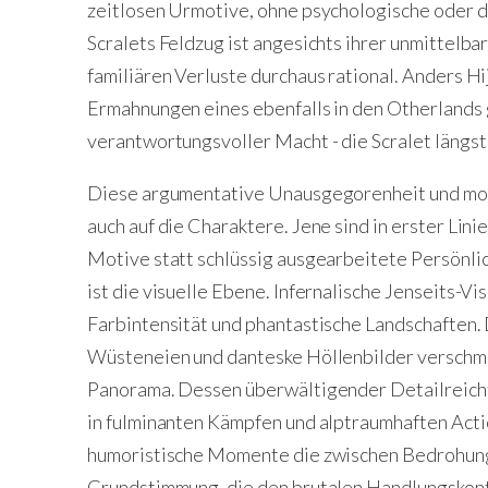
zeitlosen Urmotive, ohne psychologische oder d
Scralets Feldzug ist angesichts ihrer unmittel
familiären Verluste durchaus rational. Anders H
Ermahnungen eines ebenfalls in den Otherlands
verantwortungsvoller Macht - die Scralet längst
Diese argumentative Unausgegorenheit und mora
auch auf die Charaktere. Jene sind in erster Lin
Motive statt schlüssig ausgearbeitete Persönlic
ist die visuelle Ebene. Infernalische Jenseits-Vi
Farbintensität und phantastische Landschaften.
Wüsteneien und danteske Höllenbilder verschme
Panorama. Dessen überwältigender Detailreicht
in fulminanten Kämpfen und alptraumhaften Acti
humoristische Momente die zwischen Bedrohung
Grundstimmung, die den brutalen Handlungskont