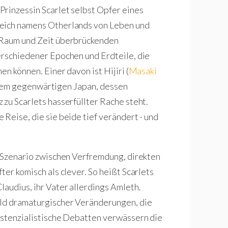
rinzessin Scarlet selbst Opfer eines
reich namens Otherlands von Leben und
m Raum und Zeit überbrückenden
erschiedener Epochen und Erdteile, die
n können. Einer davon ist Hijiri (
Masaki
dem gegenwärtigen Japan, dessen
 zu Scarlets hasserfüllter Rache steht.
Reise, die sie beide tief verändert - und
s Szenario zwischen Verfremdung, direkten
ter komisch als clever. So heißt Scarlets
laudius, ihr Vater allerdings Amleth.
ild dramaturgischer Veränderungen, die
istenzialistische Debatten verwässern die