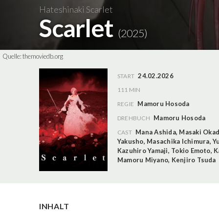
Hateshinaki Scarlet
Scarlet
(2025)
Quelle:
themoviedb.org
24.02.2026
START
111 MIN
Mamoru Hosoda
REGIE
Mamoru Hosoda
DREHBUCH
Mana Ashida
,
Masaki Oka
CAST
Yakusho
,
Masachika Ichimura
,
Yu
Kazuhiro Yamaji
,
Tokio Emoto
,
K
Mamoru Miyano
,
Kenjiro Tsuda
INHALT