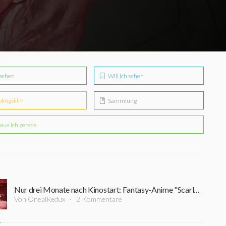
sehen
Will ich sehen
blingsfilm
Sammlung
aue ich gerade
Nur drei Monate nach Kinostart: Fantasy-Anime "Scarlet" startet diese Woche bei Netflix
Von OnealRedux
2 Kommentare