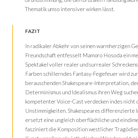
Thematik umso intensiver wirken lässt.
FAZIT
In radikaler Abkehr von seinen warmherzigen Ge
Freundschaft entfesselt Mamoro Hosoda ein me
Spektakel voller realer und surrealer Schrecken
Farben schillerndes Fantasy-Fegefeuer wird zur
berauschenden Shakespeare-Interpretation, der
Determinismus und Idealismus ihren Weg suchen
kompetenter Voice-Cast verdecken indes nicht 
Unstimmigkeiten. Shakespeares differenzierte 
ersetzt eine ungleich oberflächliche und eindim
fasziniert die Komposition westlicher Tragödie