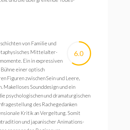
schichten von Familie und
taphysisches Mittelalter-
6.0
smomente. Ein in expressiven
 Bühne einer optisch
en Figuren zwischen Sein und Leere,
. Makelloses Sounddesign und ein
die psychologischen und dramaturgischen
Infragestellung des Rachegedanken
ensionale Kritik an Vergeltung. Somit
ntradition und japanischer Animations-