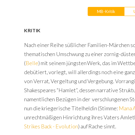
MB-Kritik
KRITIK
Nach einer Reihe süßlicher Familien-Märchen sche
thematischen Umschwung zu einer zornig-düste
(
Belle
) mit seinem jüngsten Werk, das im Wett
debütiert, vorlegt, will allerdings noch eine ga
von Verrat, Vergeltung und Vergebung. Vorrangi
Shakespeares “Hamlet”, dessen narrative Strukt
namentlichen Bezügen in der verschlungenen Sto
nun die kriegerische Titelheldin (Stimme:
Mana A
unrechtmäßigen Hinrichtung ihres Vaters Amleth
Strikes Back - Evolution
) auf Rache sinnt.