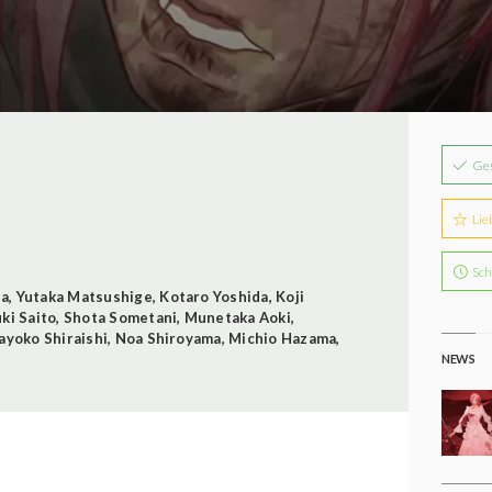
Ge
Lie
Sch
da
,
Yutaka Matsushige
,
Kotaro Yoshida
,
Koji
ki Saito
,
Shota Sometani
,
Munetaka Aoki
,
ayoko Shiraishi
,
Noa Shiroyama
,
Michio Hazama
,
NEWS